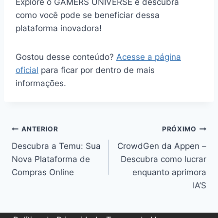
Explore o GAMERS UNIVERSE e descubra
como você pode se beneficiar dessa
plataforma inovadora!
Gostou desse conteúdo?
Acesse a página
oficial
para ficar por dentro de mais
informações.
Navegação
ANTERIOR
PRÓXIMO
de
Descubra a Temu: Sua
CrowdGen da Appen –
Nova Plataforma de
Descubra como lucrar
Post
Compras Online
enquanto aprimora
IA’S