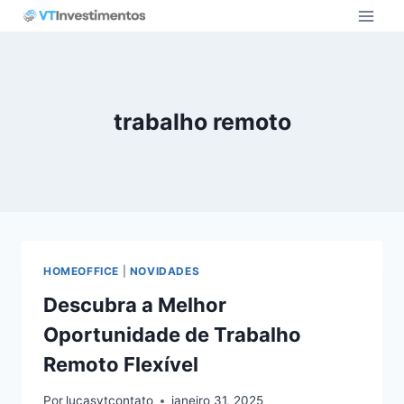
Pular
para
o
Conteúdo
trabalho remoto
HOMEOFFICE
|
NOVIDADES
Descubra a Melhor
Oportunidade de Trabalho
Remoto Flexível
Por
lucasvtcontato
janeiro 31, 2025