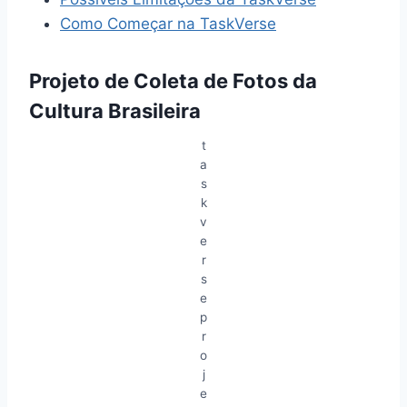
Como Começar na TaskVerse
Projeto de Coleta de Fotos da
Cultura Brasileira
t
a
s
k
v
e
r
s
e
p
r
o
j
e