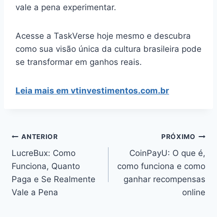
vale a pena experimentar.
Acesse a TaskVerse hoje mesmo e descubra
como sua visão única da cultura brasileira pode
se transformar em ganhos reais.
Leia mais em vtinvestimentos.com.br
Navegação
ANTERIOR
PRÓXIMO
de
LucreBux: Como
CoinPayU: O que é,
Funciona, Quanto
como funciona e como
Post
Paga e Se Realmente
ganhar recompensas
Vale a Pena
online